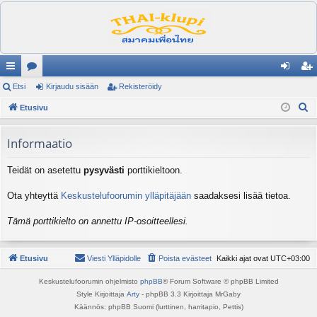
ik
Etsi
es
Kirjaudu sisään
Rekisteröidy
irj
ek
E
ali
Etusivu
ku
au
ist
t
nk
st
du
er
s
Informaatio
it
el
si
öi
i
Teidät on asetettu
pysyvästi
porttikieltoon.
ua
sä
dy
lu
än
Ota yhteyttä
Keskustelufoorumin ylläpitäjään
saadaksesi lisää tietoa.
ee
Tämä porttikielto on annettu IP-osoitteellesi.
t
Etusivu
Viesti Ylläpidolle
Poista evästeet
Kaikki ajat ovat
UTC+03:00
Keskustelufoorumin ohjelmisto
phpBB
® Forum Software © phpBB Limited
Style Kirjoittaja
Arty
- phpBB 3.3 Kirjoittaja MrGaby
Käännös: phpBB Suomi (lurttinen, harritapio, Pettis)