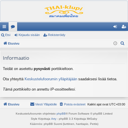
ik
Etsi
es
Kirjaudu sisään
Rekisteröidy
irj
ek
E
ali
Etusivu
ku
au
ist
t
nk
st
du
er
s
Informaatio
it
el
si
öi
i
Teidät on asetettu
pysyvästi
porttikieltoon.
ua
sä
dy
lu
än
Ota yhteyttä
Keskustelufoorumin ylläpitäjään
saadaksesi lisää tietoa.
ee
Tämä porttikielto on annettu IP-osoitteellesi.
t
Etusivu
Viesti Ylläpidolle
Poista evästeet
Kaikki ajat ovat
UTC+03:00
Keskustelufoorumin ohjelmisto
phpBB
® Forum Software © phpBB Limited
Style Kirjoittaja
Arty
- phpBB 3.3 Kirjoittaja MrGaby
Käännös: phpBB Suomi (lurttinen, harritapio, Pettis)