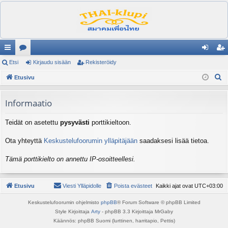
ik
Etsi
es
Kirjaudu sisään
Rekisteröidy
irj
ek
E
ali
Etusivu
ku
au
ist
t
nk
st
du
er
s
Informaatio
it
el
si
öi
i
Teidät on asetettu
pysyvästi
porttikieltoon.
ua
sä
dy
lu
än
Ota yhteyttä
Keskustelufoorumin ylläpitäjään
saadaksesi lisää tietoa.
ee
Tämä porttikielto on annettu IP-osoitteellesi.
t
Etusivu
Viesti Ylläpidolle
Poista evästeet
Kaikki ajat ovat
UTC+03:00
Keskustelufoorumin ohjelmisto
phpBB
® Forum Software © phpBB Limited
Style Kirjoittaja
Arty
- phpBB 3.3 Kirjoittaja MrGaby
Käännös: phpBB Suomi (lurttinen, harritapio, Pettis)