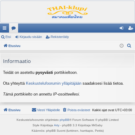
ik
Etsi
es
Kirjaudu sisään
Rekisteröidy
irj
ek
E
ali
Etusivu
ku
au
ist
t
nk
st
du
er
s
Informaatio
it
el
si
öi
i
Teidät on asetettu
pysyvästi
porttikieltoon.
ua
sä
dy
lu
än
Ota yhteyttä
Keskustelufoorumin ylläpitäjään
saadaksesi lisää tietoa.
ee
Tämä porttikielto on annettu IP-osoitteellesi.
t
Etusivu
Viesti Ylläpidolle
Poista evästeet
Kaikki ajat ovat
UTC+03:00
Keskustelufoorumin ohjelmisto
phpBB
® Forum Software © phpBB Limited
Style Kirjoittaja
Arty
- phpBB 3.3 Kirjoittaja MrGaby
Käännös: phpBB Suomi (lurttinen, harritapio, Pettis)