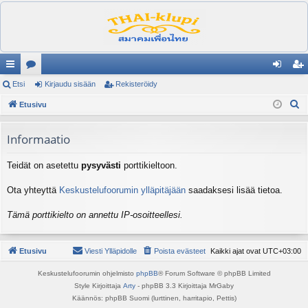
ik
Etsi
es
Kirjaudu sisään
Rekisteröidy
irj
ek
E
ali
Etusivu
ku
au
ist
t
nk
st
du
er
s
Informaatio
it
el
si
öi
i
Teidät on asetettu
pysyvästi
porttikieltoon.
ua
sä
dy
lu
än
Ota yhteyttä
Keskustelufoorumin ylläpitäjään
saadaksesi lisää tietoa.
ee
Tämä porttikielto on annettu IP-osoitteellesi.
t
Etusivu
Viesti Ylläpidolle
Poista evästeet
Kaikki ajat ovat
UTC+03:00
Keskustelufoorumin ohjelmisto
phpBB
® Forum Software © phpBB Limited
Style Kirjoittaja
Arty
- phpBB 3.3 Kirjoittaja MrGaby
Käännös: phpBB Suomi (lurttinen, harritapio, Pettis)