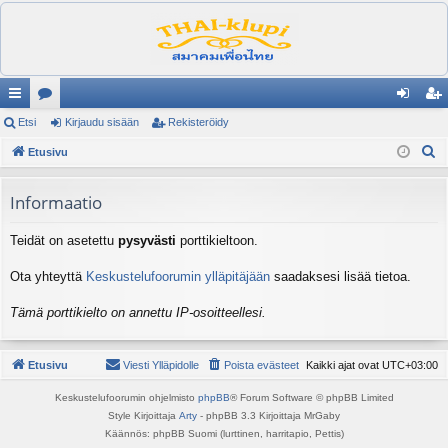
ik
Etsi
es
Kirjaudu sisään
Rekisteröidy
irj
ek
E
ali
Etusivu
ku
au
ist
t
nk
st
du
er
s
Informaatio
it
el
si
öi
i
Teidät on asetettu
pysyvästi
porttikieltoon.
ua
sä
dy
lu
än
Ota yhteyttä
Keskustelufoorumin ylläpitäjään
saadaksesi lisää tietoa.
ee
Tämä porttikielto on annettu IP-osoitteellesi.
t
Etusivu
Viesti Ylläpidolle
Poista evästeet
Kaikki ajat ovat
UTC+03:00
Keskustelufoorumin ohjelmisto
phpBB
® Forum Software © phpBB Limited
Style Kirjoittaja
Arty
- phpBB 3.3 Kirjoittaja MrGaby
Käännös: phpBB Suomi (lurttinen, harritapio, Pettis)