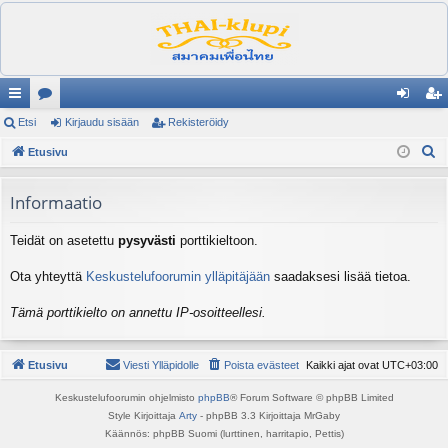
ik
Etsi
es
Kirjaudu sisään
Rekisteröidy
irj
ek
E
ali
Etusivu
ku
au
ist
t
nk
st
du
er
s
Informaatio
it
el
si
öi
i
Teidät on asetettu
pysyvästi
porttikieltoon.
ua
sä
dy
lu
än
Ota yhteyttä
Keskustelufoorumin ylläpitäjään
saadaksesi lisää tietoa.
ee
Tämä porttikielto on annettu IP-osoitteellesi.
t
Etusivu
Viesti Ylläpidolle
Poista evästeet
Kaikki ajat ovat
UTC+03:00
Keskustelufoorumin ohjelmisto
phpBB
® Forum Software © phpBB Limited
Style Kirjoittaja
Arty
- phpBB 3.3 Kirjoittaja MrGaby
Käännös: phpBB Suomi (lurttinen, harritapio, Pettis)