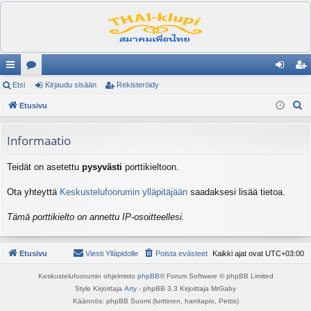
ik
Etsi
es
Kirjaudu sisään
Rekisteröidy
irj
ek
E
ali
Etusivu
ku
au
ist
t
nk
st
du
er
s
Informaatio
it
el
si
öi
i
Teidät on asetettu
pysyvästi
porttikieltoon.
ua
sä
dy
lu
än
Ota yhteyttä
Keskustelufoorumin ylläpitäjään
saadaksesi lisää tietoa.
ee
Tämä porttikielto on annettu IP-osoitteellesi.
t
Etusivu
Viesti Ylläpidolle
Poista evästeet
Kaikki ajat ovat
UTC+03:00
Keskustelufoorumin ohjelmisto
phpBB
® Forum Software © phpBB Limited
Style Kirjoittaja
Arty
- phpBB 3.3 Kirjoittaja MrGaby
Käännös: phpBB Suomi (lurttinen, harritapio, Pettis)