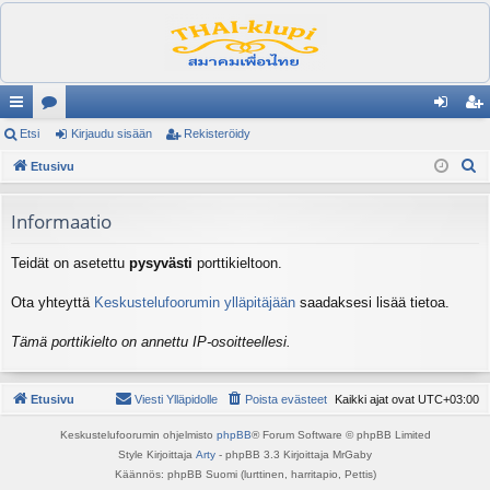
ik
Etsi
es
Kirjaudu sisään
Rekisteröidy
irj
ek
E
ali
Etusivu
ku
au
ist
t
nk
st
du
er
s
Informaatio
it
el
si
öi
i
Teidät on asetettu
pysyvästi
porttikieltoon.
ua
sä
dy
lu
än
Ota yhteyttä
Keskustelufoorumin ylläpitäjään
saadaksesi lisää tietoa.
ee
Tämä porttikielto on annettu IP-osoitteellesi.
t
Etusivu
Viesti Ylläpidolle
Poista evästeet
Kaikki ajat ovat
UTC+03:00
Keskustelufoorumin ohjelmisto
phpBB
® Forum Software © phpBB Limited
Style Kirjoittaja
Arty
- phpBB 3.3 Kirjoittaja MrGaby
Käännös: phpBB Suomi (lurttinen, harritapio, Pettis)