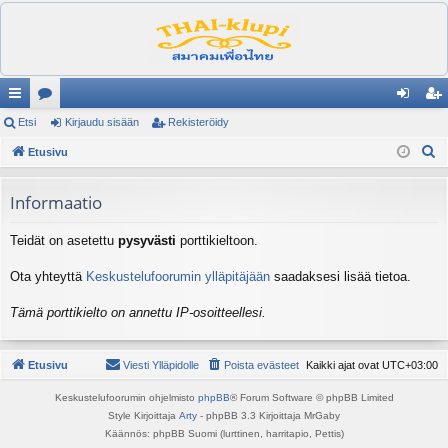
ik
Etsi
es
Kirjaudu sisään
Rekisteröidy
irj
ek
E
ali
Etusivu
ku
au
ist
t
nk
st
du
er
s
Informaatio
it
el
si
öi
i
Teidät on asetettu
pysyvästi
porttikieltoon.
ua
sä
dy
lu
än
Ota yhteyttä
Keskustelufoorumin ylläpitäjään
saadaksesi lisää tietoa.
ee
Tämä porttikielto on annettu IP-osoitteellesi.
t
Etusivu
Viesti Ylläpidolle
Poista evästeet
Kaikki ajat ovat
UTC+03:00
Keskustelufoorumin ohjelmisto
phpBB
® Forum Software © phpBB Limited
Style Kirjoittaja
Arty
- phpBB 3.3 Kirjoittaja MrGaby
Käännös: phpBB Suomi (lurttinen, harritapio, Pettis)