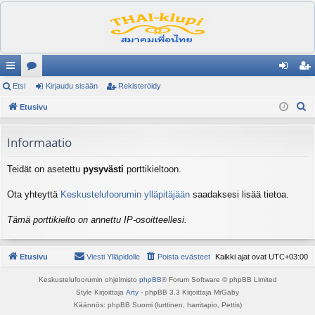
ik
Etsi
es
Kirjaudu sisään
Rekisteröidy
irj
ek
E
ali
Etusivu
ku
au
ist
t
nk
st
du
er
s
Informaatio
it
el
si
öi
i
Teidät on asetettu
pysyvästi
porttikieltoon.
ua
sä
dy
lu
än
Ota yhteyttä
Keskustelufoorumin ylläpitäjään
saadaksesi lisää tietoa.
ee
Tämä porttikielto on annettu IP-osoitteellesi.
t
Etusivu
Viesti Ylläpidolle
Poista evästeet
Kaikki ajat ovat
UTC+03:00
Keskustelufoorumin ohjelmisto
phpBB
® Forum Software © phpBB Limited
Style Kirjoittaja
Arty
- phpBB 3.3 Kirjoittaja MrGaby
Käännös: phpBB Suomi (lurttinen, harritapio, Pettis)