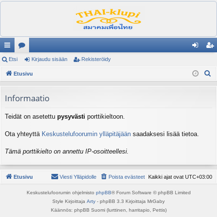
ik
Etsi
es
Kirjaudu sisään
Rekisteröidy
irj
ek
E
ali
Etusivu
ku
au
ist
t
nk
st
du
er
s
Informaatio
it
el
si
öi
i
Teidät on asetettu
pysyvästi
porttikieltoon.
ua
sä
dy
lu
än
Ota yhteyttä
Keskustelufoorumin ylläpitäjään
saadaksesi lisää tietoa.
ee
Tämä porttikielto on annettu IP-osoitteellesi.
t
Etusivu
Viesti Ylläpidolle
Poista evästeet
Kaikki ajat ovat
UTC+03:00
Keskustelufoorumin ohjelmisto
phpBB
® Forum Software © phpBB Limited
Style Kirjoittaja
Arty
- phpBB 3.3 Kirjoittaja MrGaby
Käännös: phpBB Suomi (lurttinen, harritapio, Pettis)