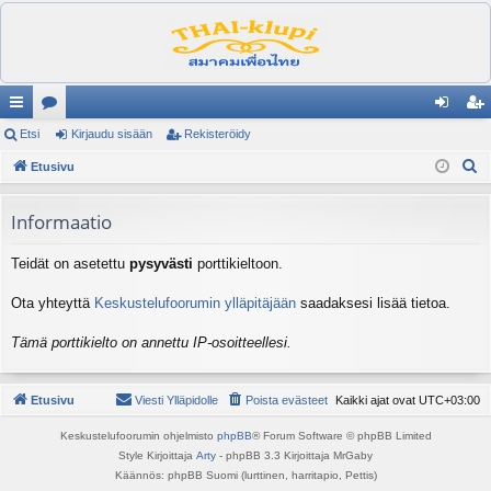
ik
Etsi
es
Kirjaudu sisään
Rekisteröidy
irj
ek
E
ali
Etusivu
ku
au
ist
t
nk
st
du
er
s
Informaatio
it
el
si
öi
i
Teidät on asetettu
pysyvästi
porttikieltoon.
ua
sä
dy
lu
än
Ota yhteyttä
Keskustelufoorumin ylläpitäjään
saadaksesi lisää tietoa.
ee
Tämä porttikielto on annettu IP-osoitteellesi.
t
Etusivu
Viesti Ylläpidolle
Poista evästeet
Kaikki ajat ovat
UTC+03:00
Keskustelufoorumin ohjelmisto
phpBB
® Forum Software © phpBB Limited
Style Kirjoittaja
Arty
- phpBB 3.3 Kirjoittaja MrGaby
Käännös: phpBB Suomi (lurttinen, harritapio, Pettis)