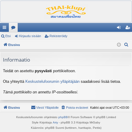
ik
Etsi
es
Kirjaudu sisään
Rekisteröidy
irj
ek
E
ali
Etusivu
ku
au
ist
t
nk
st
du
er
s
Informaatio
it
el
si
öi
i
Teidät on asetettu
pysyvästi
porttikieltoon.
ua
sä
dy
lu
än
Ota yhteyttä
Keskustelufoorumin ylläpitäjään
saadaksesi lisää tietoa.
ee
Tämä porttikielto on annettu IP-osoitteellesi.
t
Etusivu
Viesti Ylläpidolle
Poista evästeet
Kaikki ajat ovat
UTC+03:00
Keskustelufoorumin ohjelmisto
phpBB
® Forum Software © phpBB Limited
Style Kirjoittaja
Arty
- phpBB 3.3 Kirjoittaja MrGaby
Käännös: phpBB Suomi (lurttinen, harritapio, Pettis)