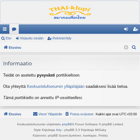
ik
Etsi
es
Kirjaudu sisään
Rekisteröidy
irj
ek
E
ali
Etusivu
ku
au
ist
t
nk
st
du
er
s
Informaatio
it
el
si
öi
i
Teidät on asetettu
pysyvästi
porttikieltoon.
ua
sä
dy
lu
än
Ota yhteyttä
Keskustelufoorumin ylläpitäjään
saadaksesi lisää tietoa.
ee
Tämä porttikielto on annettu IP-osoitteellesi.
t
Etusivu
Viesti Ylläpidolle
Poista evästeet
Kaikki ajat ovat
UTC+03:00
Keskustelufoorumin ohjelmisto
phpBB
® Forum Software © phpBB Limited
Style Kirjoittaja
Arty
- phpBB 3.3 Kirjoittaja MrGaby
Käännös: phpBB Suomi (lurttinen, harritapio, Pettis)