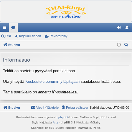
ik
Etsi
es
Kirjaudu sisään
Rekisteröidy
irj
ek
E
ali
Etusivu
ku
au
ist
t
nk
st
du
er
s
Informaatio
it
el
si
öi
i
Teidät on asetettu
pysyvästi
porttikieltoon.
ua
sä
dy
lu
än
Ota yhteyttä
Keskustelufoorumin ylläpitäjään
saadaksesi lisää tietoa.
ee
Tämä porttikielto on annettu IP-osoitteellesi.
t
Etusivu
Viesti Ylläpidolle
Poista evästeet
Kaikki ajat ovat
UTC+03:00
Keskustelufoorumin ohjelmisto
phpBB
® Forum Software © phpBB Limited
Style Kirjoittaja
Arty
- phpBB 3.3 Kirjoittaja MrGaby
Käännös: phpBB Suomi (lurttinen, harritapio, Pettis)