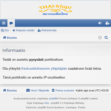
ik
Etsi
es
Kirjaudu sisään
Rekisteröidy
irj
ek
E
ali
Etusivu
ku
au
ist
t
nk
st
du
er
s
Informaatio
it
el
si
öi
i
Teidät on asetettu
pysyvästi
porttikieltoon.
ua
sä
dy
lu
än
Ota yhteyttä
Keskustelufoorumin ylläpitäjään
saadaksesi lisää tietoa.
ee
Tämä porttikielto on annettu IP-osoitteellesi.
t
Etusivu
Viesti Ylläpidolle
Poista evästeet
Kaikki ajat ovat
UTC+03:00
Keskustelufoorumin ohjelmisto
phpBB
® Forum Software © phpBB Limited
Style Kirjoittaja
Arty
- phpBB 3.3 Kirjoittaja MrGaby
Käännös: phpBB Suomi (lurttinen, harritapio, Pettis)