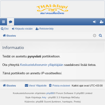
ik
Etsi
es
Kirjaudu sisään
Rekisteröidy
irj
ek
E
ali
Etusivu
ku
au
ist
t
nk
st
du
er
s
Informaatio
it
el
si
öi
i
Teidät on asetettu
pysyvästi
porttikieltoon.
ua
sä
dy
lu
än
Ota yhteyttä
Keskustelufoorumin ylläpitäjään
saadaksesi lisää tietoa.
ee
Tämä porttikielto on annettu IP-osoitteellesi.
t
Etusivu
Viesti Ylläpidolle
Poista evästeet
Kaikki ajat ovat
UTC+03:00
Keskustelufoorumin ohjelmisto
phpBB
® Forum Software © phpBB Limited
Style Kirjoittaja
Arty
- phpBB 3.3 Kirjoittaja MrGaby
Käännös: phpBB Suomi (lurttinen, harritapio, Pettis)