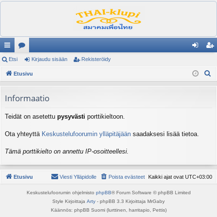
ik
Etsi
es
Kirjaudu sisään
Rekisteröidy
irj
ek
E
ali
Etusivu
ku
au
ist
t
nk
st
du
er
s
Informaatio
it
el
si
öi
i
Teidät on asetettu
pysyvästi
porttikieltoon.
ua
sä
dy
lu
än
Ota yhteyttä
Keskustelufoorumin ylläpitäjään
saadaksesi lisää tietoa.
ee
Tämä porttikielto on annettu IP-osoitteellesi.
t
Etusivu
Viesti Ylläpidolle
Poista evästeet
Kaikki ajat ovat
UTC+03:00
Keskustelufoorumin ohjelmisto
phpBB
® Forum Software © phpBB Limited
Style Kirjoittaja
Arty
- phpBB 3.3 Kirjoittaja MrGaby
Käännös: phpBB Suomi (lurttinen, harritapio, Pettis)