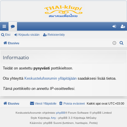
ik
Etsi
es
Kirjaudu sisään
Rekisteröidy
irj
ek
E
ali
Etusivu
ku
au
ist
t
nk
st
du
er
s
Informaatio
it
el
si
öi
i
Teidät on asetettu
pysyvästi
porttikieltoon.
ua
sä
dy
lu
än
Ota yhteyttä
Keskustelufoorumin ylläpitäjään
saadaksesi lisää tietoa.
ee
Tämä porttikielto on annettu IP-osoitteellesi.
t
Etusivu
Viesti Ylläpidolle
Poista evästeet
Kaikki ajat ovat
UTC+03:00
Keskustelufoorumin ohjelmisto
phpBB
® Forum Software © phpBB Limited
Style Kirjoittaja
Arty
- phpBB 3.3 Kirjoittaja MrGaby
Käännös: phpBB Suomi (lurttinen, harritapio, Pettis)