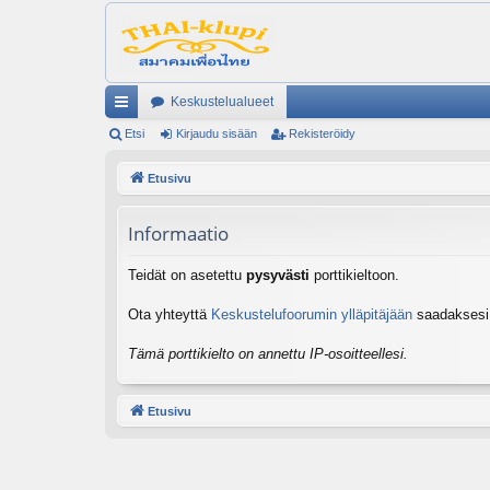
Keskustelualueet
ik
Etsi
Kirjaudu sisään
Rekisteröidy
ali
Etusivu
nk
Informaatio
it
Teidät on asetettu
pysyvästi
porttikieltoon.
Ota yhteyttä
Keskustelufoorumin ylläpitäjään
saadaksesi l
Tämä porttikielto on annettu IP-osoitteellesi.
Etusivu