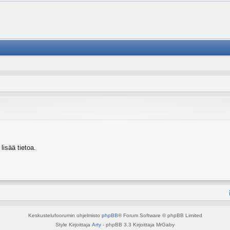
isää tietoa.
Keskustelufoorumin ohjelmisto
phpBB
® Forum Software © phpBB Limited
Style Kirjoittaja
Arty
- phpBB 3.3 Kirjoittaja MrGaby