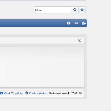
Etsi
Tarkennettu ha
P
U
irj
ek
K
au
ist
K
du
er
si
öi
sä
dy
än
Viesti Ylläpidolle
Poista evästeet
Kaikki ajat ovat
UTC+03:00