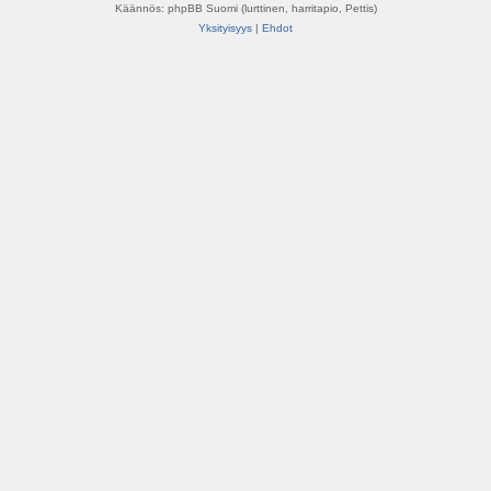
Käännös: phpBB Suomi (lurttinen, harritapio, Pettis)
Yksityisyys
|
Ehdot