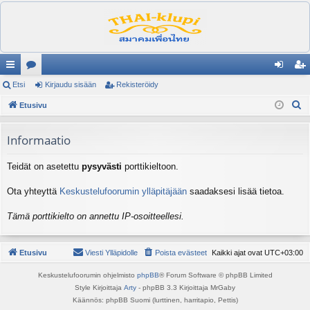
ik
Etsi
es
Kirjaudu sisään
Rekisteröidy
irj
ek
E
ali
Etusivu
ku
au
ist
t
nk
st
du
er
s
Informaatio
it
el
si
öi
i
Teidät on asetettu
pysyvästi
porttikieltoon.
ua
sä
dy
lu
än
Ota yhteyttä
Keskustelufoorumin ylläpitäjään
saadaksesi lisää tietoa.
ee
Tämä porttikielto on annettu IP-osoitteellesi.
t
Etusivu
Viesti Ylläpidolle
Poista evästeet
Kaikki ajat ovat
UTC+03:00
Keskustelufoorumin ohjelmisto
phpBB
® Forum Software © phpBB Limited
Style Kirjoittaja
Arty
- phpBB 3.3 Kirjoittaja MrGaby
Käännös: phpBB Suomi (lurttinen, harritapio, Pettis)