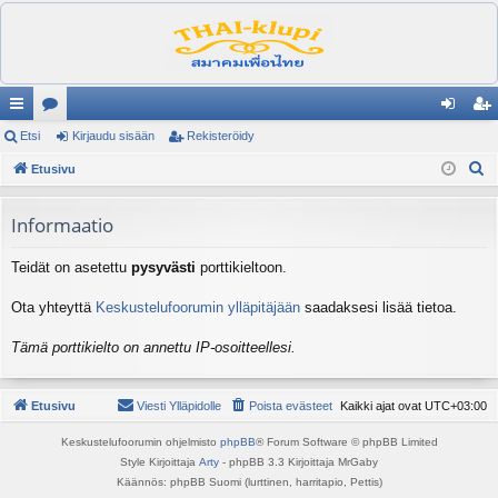
ik
Etsi
es
Kirjaudu sisään
Rekisteröidy
irj
ek
E
ali
Etusivu
ku
au
ist
t
nk
st
du
er
s
Informaatio
it
el
si
öi
i
Teidät on asetettu
pysyvästi
porttikieltoon.
ua
sä
dy
lu
än
Ota yhteyttä
Keskustelufoorumin ylläpitäjään
saadaksesi lisää tietoa.
ee
Tämä porttikielto on annettu IP-osoitteellesi.
t
Etusivu
Viesti Ylläpidolle
Poista evästeet
Kaikki ajat ovat
UTC+03:00
Keskustelufoorumin ohjelmisto
phpBB
® Forum Software © phpBB Limited
Style Kirjoittaja
Arty
- phpBB 3.3 Kirjoittaja MrGaby
Käännös: phpBB Suomi (lurttinen, harritapio, Pettis)