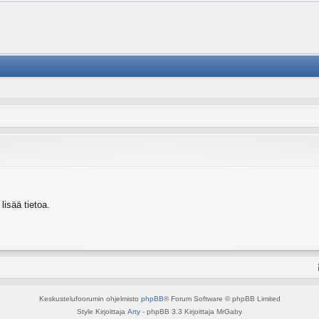
isää tietoa.
Keskustelufoorumin ohjelmisto
phpBB
® Forum Software © phpBB Limited
Style Kirjoittaja
Arty
- phpBB 3.3 Kirjoittaja MrGaby