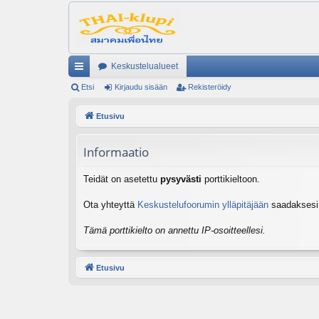
Keskustelualueet
ik
Etsi
Kirjaudu sisään
Rekisteröidy
ali
Etusivu
nk
Informaatio
it
Teidät on asetettu
pysyvästi
porttikieltoon.
Ota yhteyttä
Keskustelufoorumin ylläpitäjään
saadaksesi l
Tämä porttikielto on annettu IP-osoitteellesi.
Etusivu