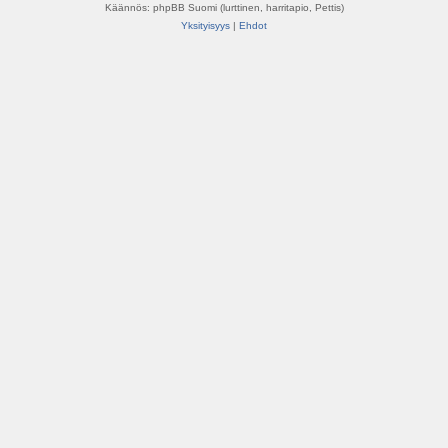
Käännös: phpBB Suomi (lurttinen, harritapio, Pettis)
Yksityisyys
|
Ehdot