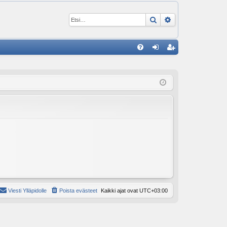
Etsi
Tarkennettu ha
P
U
irj
ek
K
au
ist
K
du
er
si
öi
sä
dy
än
Viesti Ylläpidolle
Poista evästeet
Kaikki ajat ovat
UTC+03:00