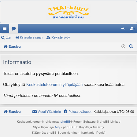
ik
Etsi
es
Kirjaudu sisään
Rekisteröidy
irj
ek
E
ali
Etusivu
ku
au
ist
t
nk
st
du
er
s
Informaatio
it
el
si
öi
i
Teidät on asetettu
pysyvästi
porttikieltoon.
ua
sä
dy
lu
än
Ota yhteyttä
Keskustelufoorumin ylläpitäjään
saadaksesi lisää tietoa.
ee
Tämä porttikielto on annettu IP-osoitteellesi.
t
Etusivu
Viesti Ylläpidolle
Poista evästeet
Kaikki ajat ovat
UTC+03:00
Keskustelufoorumin ohjelmisto
phpBB
® Forum Software © phpBB Limited
Style Kirjoittaja
Arty
- phpBB 3.3 Kirjoittaja MrGaby
Käännös: phpBB Suomi (lurttinen, harritapio, Pettis)