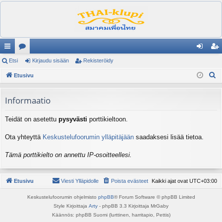
ik
Etsi
es
Kirjaudu sisään
Rekisteröidy
irj
ek
E
ali
Etusivu
ku
au
ist
t
nk
st
du
er
s
Informaatio
it
el
si
öi
i
Teidät on asetettu
pysyvästi
porttikieltoon.
ua
sä
dy
lu
än
Ota yhteyttä
Keskustelufoorumin ylläpitäjään
saadaksesi lisää tietoa.
ee
Tämä porttikielto on annettu IP-osoitteellesi.
t
Etusivu
Viesti Ylläpidolle
Poista evästeet
Kaikki ajat ovat
UTC+03:00
Keskustelufoorumin ohjelmisto
phpBB
® Forum Software © phpBB Limited
Style Kirjoittaja
Arty
- phpBB 3.3 Kirjoittaja MrGaby
Käännös: phpBB Suomi (lurttinen, harritapio, Pettis)