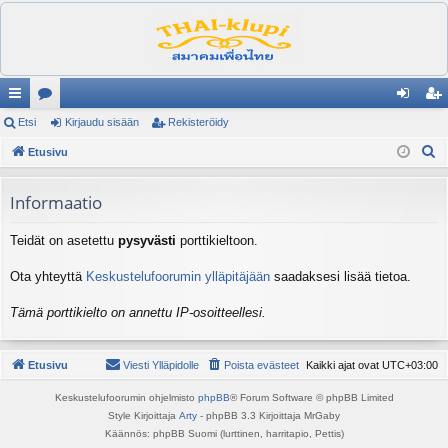
ik
Etsi
es
Kirjaudu sisään
Rekisteröidy
irj
ek
E
ali
Etusivu
ku
au
ist
t
nk
st
du
er
s
Informaatio
it
el
si
öi
i
Teidät on asetettu
pysyvästi
porttikieltoon.
ua
sä
dy
lu
än
Ota yhteyttä
Keskustelufoorumin ylläpitäjään
saadaksesi lisää tietoa.
ee
Tämä porttikielto on annettu IP-osoitteellesi.
t
Etusivu
Viesti Ylläpidolle
Poista evästeet
Kaikki ajat ovat
UTC+03:00
Keskustelufoorumin ohjelmisto
phpBB
® Forum Software © phpBB Limited
Style Kirjoittaja
Arty
- phpBB 3.3 Kirjoittaja MrGaby
Käännös: phpBB Suomi (lurttinen, harritapio, Pettis)