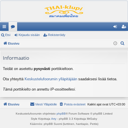
ik
Etsi
es
Kirjaudu sisään
Rekisteröidy
irj
ek
E
ali
Etusivu
ku
au
ist
t
nk
st
du
er
s
Informaatio
it
el
si
öi
i
Teidät on asetettu
pysyvästi
porttikieltoon.
ua
sä
dy
lu
än
Ota yhteyttä
Keskustelufoorumin ylläpitäjään
saadaksesi lisää tietoa.
ee
Tämä porttikielto on annettu IP-osoitteellesi.
t
Etusivu
Viesti Ylläpidolle
Poista evästeet
Kaikki ajat ovat
UTC+03:00
Keskustelufoorumin ohjelmisto
phpBB
® Forum Software © phpBB Limited
Style Kirjoittaja
Arty
- phpBB 3.3 Kirjoittaja MrGaby
Käännös: phpBB Suomi (lurttinen, harritapio, Pettis)