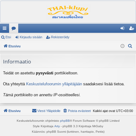
ik
Etsi
es
Kirjaudu sisään
Rekisteröidy
irj
ek
E
ali
Etusivu
ku
au
ist
t
nk
st
du
er
s
Informaatio
it
el
si
öi
i
Teidät on asetettu
pysyvästi
porttikieltoon.
ua
sä
dy
lu
än
Ota yhteyttä
Keskustelufoorumin ylläpitäjään
saadaksesi lisää tietoa.
ee
Tämä porttikielto on annettu IP-osoitteellesi.
t
Etusivu
Viesti Ylläpidolle
Poista evästeet
Kaikki ajat ovat
UTC+03:00
Keskustelufoorumin ohjelmisto
phpBB
® Forum Software © phpBB Limited
Style Kirjoittaja
Arty
- phpBB 3.3 Kirjoittaja MrGaby
Käännös: phpBB Suomi (lurttinen, harritapio, Pettis)