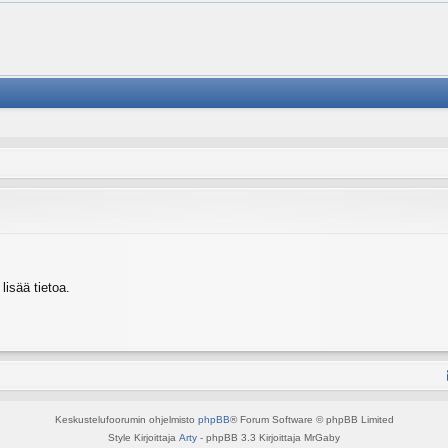
isää tietoa.
Keskustelufoorumin ohjelmisto
phpBB
® Forum Software © phpBB Limited
Style Kirjoittaja
Arty
- phpBB 3.3 Kirjoittaja MrGaby