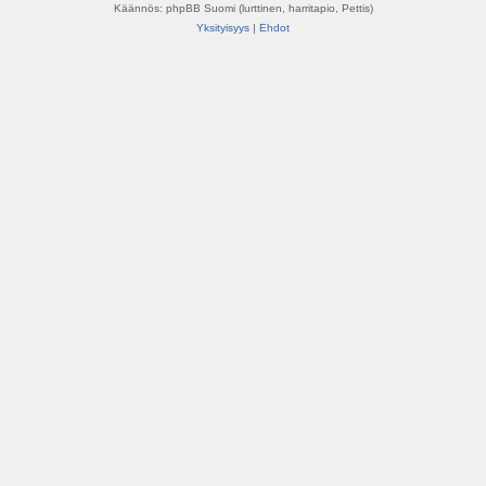
Käännös: phpBB Suomi (lurttinen, harritapio, Pettis)
Yksityisyys
|
Ehdot