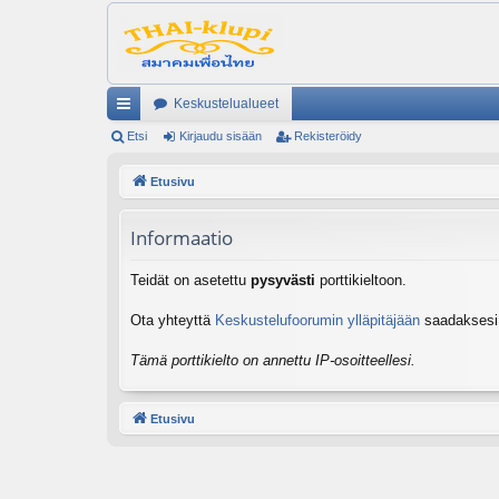
Keskustelualueet
ik
Etsi
Kirjaudu sisään
Rekisteröidy
ali
Etusivu
nk
Informaatio
it
Teidät on asetettu
pysyvästi
porttikieltoon.
Ota yhteyttä
Keskustelufoorumin ylläpitäjään
saadaksesi l
Tämä porttikielto on annettu IP-osoitteellesi.
Etusivu