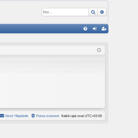
Etsi
Tarkennettu ha
P
U
irj
ek
K
au
ist
K
du
er
si
öi
sä
dy
än
Viesti Ylläpidolle
Poista evästeet
Kaikki ajat ovat
UTC+03:00