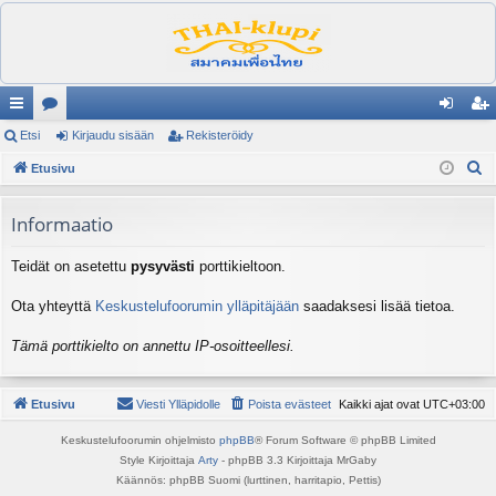
ik
Etsi
es
Kirjaudu sisään
Rekisteröidy
irj
ek
E
ali
Etusivu
ku
au
ist
t
nk
st
du
er
s
Informaatio
it
el
si
öi
i
Teidät on asetettu
pysyvästi
porttikieltoon.
ua
sä
dy
lu
än
Ota yhteyttä
Keskustelufoorumin ylläpitäjään
saadaksesi lisää tietoa.
ee
Tämä porttikielto on annettu IP-osoitteellesi.
t
Etusivu
Viesti Ylläpidolle
Poista evästeet
Kaikki ajat ovat
UTC+03:00
Keskustelufoorumin ohjelmisto
phpBB
® Forum Software © phpBB Limited
Style Kirjoittaja
Arty
- phpBB 3.3 Kirjoittaja MrGaby
Käännös: phpBB Suomi (lurttinen, harritapio, Pettis)