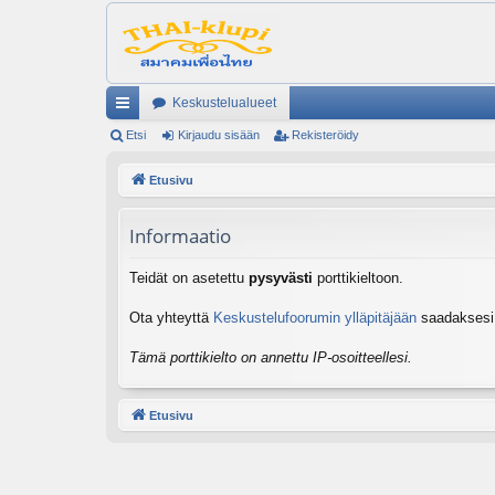
Keskustelualueet
ik
Etsi
Kirjaudu sisään
Rekisteröidy
ali
Etusivu
nk
Informaatio
it
Teidät on asetettu
pysyvästi
porttikieltoon.
Ota yhteyttä
Keskustelufoorumin ylläpitäjään
saadaksesi l
Tämä porttikielto on annettu IP-osoitteellesi.
Etusivu