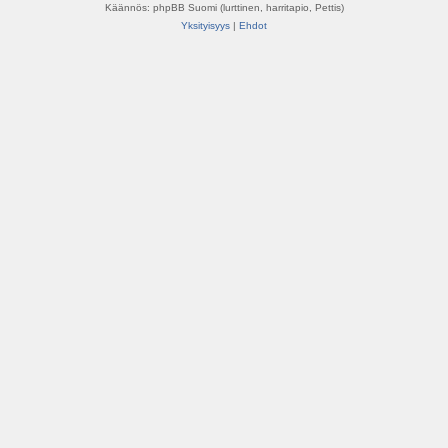
Käännös: phpBB Suomi (lurttinen, harritapio, Pettis)
Yksityisyys
|
Ehdot