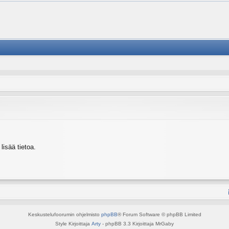
isää tietoa.
Keskustelufoorumin ohjelmisto
phpBB
® Forum Software © phpBB Limited
Style Kirjoittaja
Arty
- phpBB 3.3 Kirjoittaja MrGaby