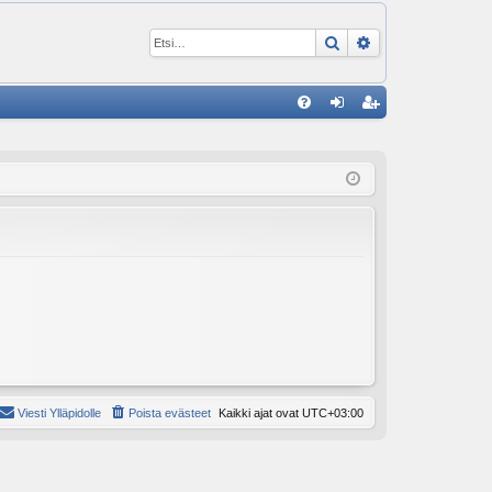
Etsi
Tarkennettu ha
P
U
irj
ek
K
au
ist
K
du
er
si
öi
sä
dy
än
Viesti Ylläpidolle
Poista evästeet
Kaikki ajat ovat
UTC+03:00