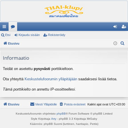
ik
Etsi
es
Kirjaudu sisään
Rekisteröidy
irj
ek
E
ali
Etusivu
ku
au
ist
t
nk
st
du
er
s
Informaatio
it
el
si
öi
i
Teidät on asetettu
pysyvästi
porttikieltoon.
ua
sä
dy
lu
än
Ota yhteyttä
Keskustelufoorumin ylläpitäjään
saadaksesi lisää tietoa.
ee
Tämä porttikielto on annettu IP-osoitteellesi.
t
Etusivu
Viesti Ylläpidolle
Poista evästeet
Kaikki ajat ovat
UTC+03:00
Keskustelufoorumin ohjelmisto
phpBB
® Forum Software © phpBB Limited
Style Kirjoittaja
Arty
- phpBB 3.3 Kirjoittaja MrGaby
Käännös: phpBB Suomi (lurttinen, harritapio, Pettis)