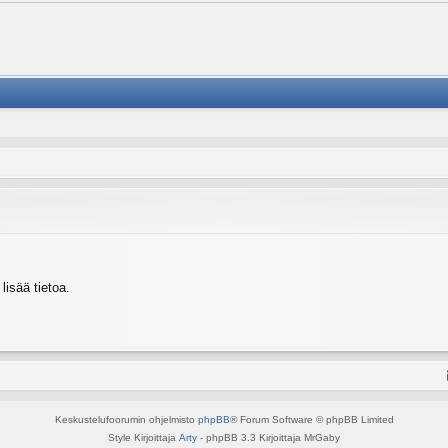
isää tietoa.
Keskustelufoorumin ohjelmisto
phpBB
® Forum Software © phpBB Limited
Style Kirjoittaja
Arty
- phpBB 3.3 Kirjoittaja MrGaby