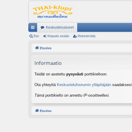
Keskustelualueet
ik
Etsi
Kirjaudu sisään
Rekisteröidy
ali
Etusivu
nk
Informaatio
it
Teidät on asetettu
pysyvästi
porttikieltoon.
Ota yhteyttä
Keskustelufoorumin ylläpitäjään
saadaksesi l
Tämä porttikielto on annettu IP-osoitteellesi.
Etusivu