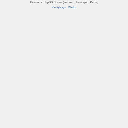
Käännös: phpBB Suomi (lurttinen, harritapio, Pettis)
Yksityisyys
|
Ehdot