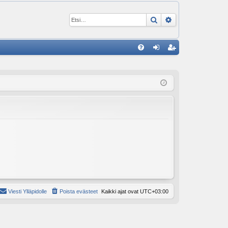
Etsi
Tarkennettu ha
P
U
irj
ek
K
au
ist
K
du
er
si
öi
sä
dy
än
Viesti Ylläpidolle
Poista evästeet
Kaikki ajat ovat
UTC+03:00