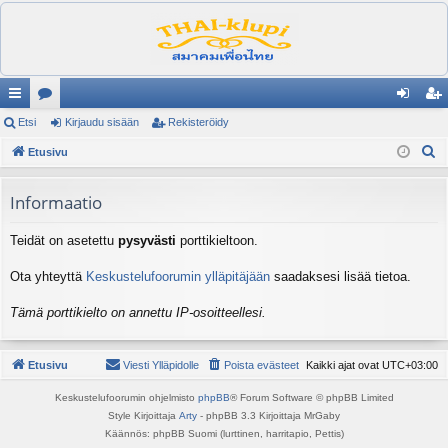
ik
Etsi
es
Kirjaudu sisään
Rekisteröidy
irj
ek
E
ali
Etusivu
ku
au
ist
t
nk
st
du
er
s
Informaatio
it
el
si
öi
i
Teidät on asetettu
pysyvästi
porttikieltoon.
ua
sä
dy
lu
än
Ota yhteyttä
Keskustelufoorumin ylläpitäjään
saadaksesi lisää tietoa.
ee
Tämä porttikielto on annettu IP-osoitteellesi.
t
Etusivu
Viesti Ylläpidolle
Poista evästeet
Kaikki ajat ovat
UTC+03:00
Keskustelufoorumin ohjelmisto
phpBB
® Forum Software © phpBB Limited
Style Kirjoittaja
Arty
- phpBB 3.3 Kirjoittaja MrGaby
Käännös: phpBB Suomi (lurttinen, harritapio, Pettis)