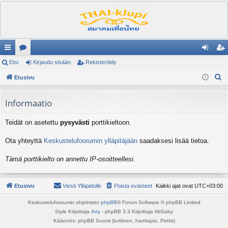
ik
Etsi
es
Kirjaudu sisään
Rekisteröidy
irj
ek
E
ali
Etusivu
ku
au
ist
t
nk
st
du
er
s
Informaatio
it
el
si
öi
i
Teidät on asetettu
pysyvästi
porttikieltoon.
ua
sä
dy
lu
än
Ota yhteyttä
Keskustelufoorumin ylläpitäjään
saadaksesi lisää tietoa.
ee
Tämä porttikielto on annettu IP-osoitteellesi.
t
Etusivu
Viesti Ylläpidolle
Poista evästeet
Kaikki ajat ovat
UTC+03:00
Keskustelufoorumin ohjelmisto
phpBB
® Forum Software © phpBB Limited
Style Kirjoittaja
Arty
- phpBB 3.3 Kirjoittaja MrGaby
Käännös: phpBB Suomi (lurttinen, harritapio, Pettis)