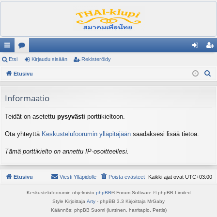
ik
Etsi
es
Kirjaudu sisään
Rekisteröidy
irj
ek
E
ali
Etusivu
ku
au
ist
t
nk
st
du
er
s
Informaatio
it
el
si
öi
i
Teidät on asetettu
pysyvästi
porttikieltoon.
ua
sä
dy
lu
än
Ota yhteyttä
Keskustelufoorumin ylläpitäjään
saadaksesi lisää tietoa.
ee
Tämä porttikielto on annettu IP-osoitteellesi.
t
Etusivu
Viesti Ylläpidolle
Poista evästeet
Kaikki ajat ovat
UTC+03:00
Keskustelufoorumin ohjelmisto
phpBB
® Forum Software © phpBB Limited
Style Kirjoittaja
Arty
- phpBB 3.3 Kirjoittaja MrGaby
Käännös: phpBB Suomi (lurttinen, harritapio, Pettis)