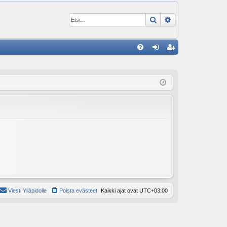
Etsi
Tarkennettu ha
P
U
irj
ek
K
au
ist
K
du
er
si
öi
sä
dy
än
Viesti Ylläpidolle
Poista evästeet
Kaikki ajat ovat
UTC+03:00