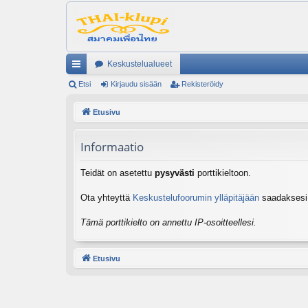
Keskustelualueet
ik
Etsi
Kirjaudu sisään
Rekisteröidy
ali
Etusivu
nk
Informaatio
it
Teidät on asetettu
pysyvästi
porttikieltoon.
Ota yhteyttä
Keskustelufoorumin ylläpitäjään
saadaksesi l
Tämä porttikielto on annettu IP-osoitteellesi.
Etusivu