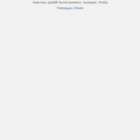
Käännös: phpBB Suomi (lurttinen, harritapio, Pettis)
Yksityisyys
|
Ehdot