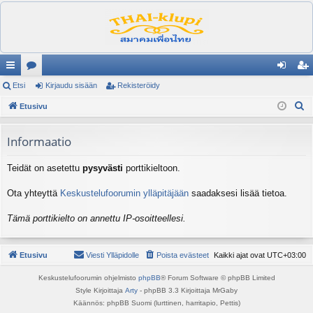
ik
Etsi
es
Kirjaudu sisään
Rekisteröidy
irj
ek
E
ali
Etusivu
ku
au
ist
t
nk
st
du
er
s
Informaatio
it
el
si
öi
i
Teidät on asetettu
pysyvästi
porttikieltoon.
ua
sä
dy
lu
än
Ota yhteyttä
Keskustelufoorumin ylläpitäjään
saadaksesi lisää tietoa.
ee
Tämä porttikielto on annettu IP-osoitteellesi.
t
Etusivu
Viesti Ylläpidolle
Poista evästeet
Kaikki ajat ovat
UTC+03:00
Keskustelufoorumin ohjelmisto
phpBB
® Forum Software © phpBB Limited
Style Kirjoittaja
Arty
- phpBB 3.3 Kirjoittaja MrGaby
Käännös: phpBB Suomi (lurttinen, harritapio, Pettis)