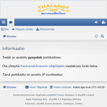
ik
Etsi
es
Kirjaudu sisään
Rekisteröidy
irj
ek
E
ali
Etusivu
ku
au
ist
t
nk
st
du
er
s
Informaatio
it
el
si
öi
i
Teidät on asetettu
pysyvästi
porttikieltoon.
ua
sä
dy
lu
än
Ota yhteyttä
Keskustelufoorumin ylläpitäjään
saadaksesi lisää tietoa.
ee
Tämä porttikielto on annettu IP-osoitteellesi.
t
Etusivu
Viesti Ylläpidolle
Poista evästeet
Kaikki ajat ovat
UTC+03:00
Keskustelufoorumin ohjelmisto
phpBB
® Forum Software © phpBB Limited
Style Kirjoittaja
Arty
- phpBB 3.3 Kirjoittaja MrGaby
Käännös: phpBB Suomi (lurttinen, harritapio, Pettis)