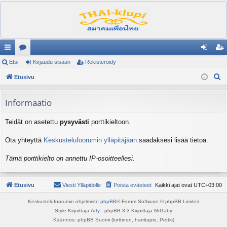
ik
Etsi
es
Kirjaudu sisään
Rekisteröidy
irj
ek
E
ali
Etusivu
ku
au
ist
t
nk
st
du
er
s
Informaatio
it
el
si
öi
i
Teidät on asetettu
pysyvästi
porttikieltoon.
ua
sä
dy
lu
än
Ota yhteyttä
Keskustelufoorumin ylläpitäjään
saadaksesi lisää tietoa.
ee
Tämä porttikielto on annettu IP-osoitteellesi.
t
Etusivu
Viesti Ylläpidolle
Poista evästeet
Kaikki ajat ovat
UTC+03:00
Keskustelufoorumin ohjelmisto
phpBB
® Forum Software © phpBB Limited
Style Kirjoittaja
Arty
- phpBB 3.3 Kirjoittaja MrGaby
Käännös: phpBB Suomi (lurttinen, harritapio, Pettis)