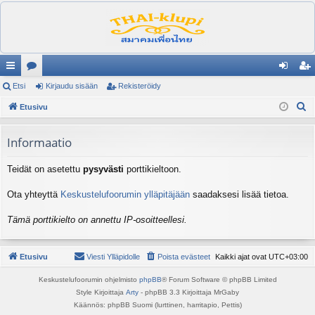
ik
Etsi
es
Kirjaudu sisään
Rekisteröidy
irj
ek
E
ali
Etusivu
ku
au
ist
t
nk
st
du
er
s
Informaatio
it
el
si
öi
i
Teidät on asetettu
pysyvästi
porttikieltoon.
ua
sä
dy
lu
än
Ota yhteyttä
Keskustelufoorumin ylläpitäjään
saadaksesi lisää tietoa.
ee
Tämä porttikielto on annettu IP-osoitteellesi.
t
Etusivu
Viesti Ylläpidolle
Poista evästeet
Kaikki ajat ovat
UTC+03:00
Keskustelufoorumin ohjelmisto
phpBB
® Forum Software © phpBB Limited
Style Kirjoittaja
Arty
- phpBB 3.3 Kirjoittaja MrGaby
Käännös: phpBB Suomi (lurttinen, harritapio, Pettis)