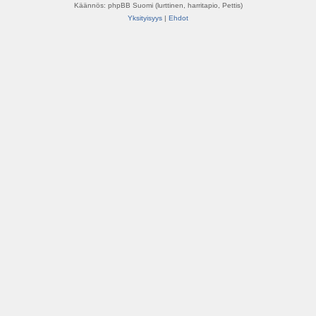
Käännös: phpBB Suomi (lurttinen, harritapio, Pettis)
Yksityisyys
|
Ehdot