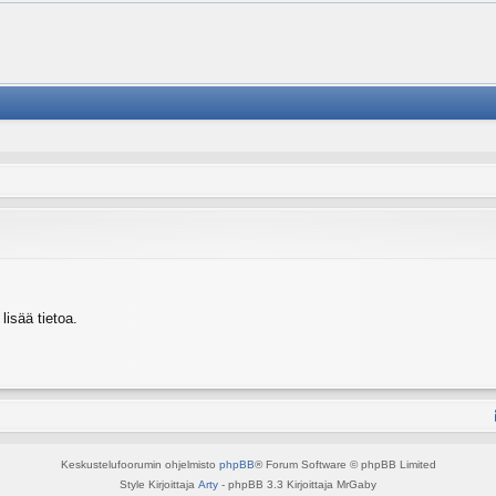
isää tietoa.
Keskustelufoorumin ohjelmisto
phpBB
® Forum Software © phpBB Limited
Style Kirjoittaja
Arty
- phpBB 3.3 Kirjoittaja MrGaby