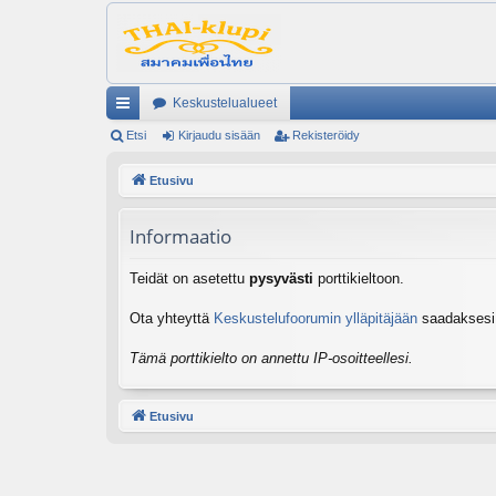
Keskustelualueet
ik
Etsi
Kirjaudu sisään
Rekisteröidy
ali
Etusivu
nk
Informaatio
it
Teidät on asetettu
pysyvästi
porttikieltoon.
Ota yhteyttä
Keskustelufoorumin ylläpitäjään
saadaksesi l
Tämä porttikielto on annettu IP-osoitteellesi.
Etusivu