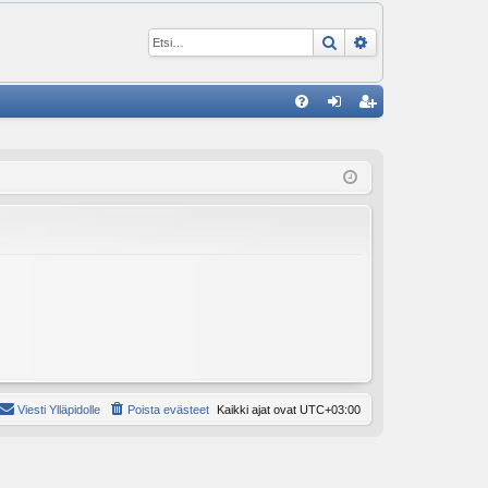
Etsi
Tarkennettu ha
P
U
irj
ek
K
au
ist
K
du
er
si
öi
sä
dy
än
Viesti Ylläpidolle
Poista evästeet
Kaikki ajat ovat
UTC+03:00