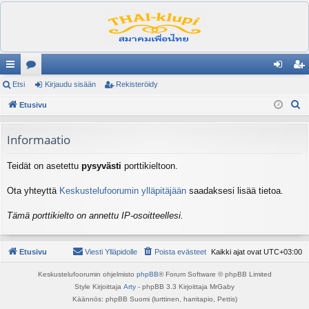
ik
Etsi
es
Kirjaudu sisään
Rekisteröidy
irj
ek
E
ali
Etusivu
ku
au
ist
t
nk
st
du
er
s
Informaatio
it
el
si
öi
i
Teidät on asetettu
pysyvästi
porttikieltoon.
ua
sä
dy
lu
än
Ota yhteyttä
Keskustelufoorumin ylläpitäjään
saadaksesi lisää tietoa.
ee
Tämä porttikielto on annettu IP-osoitteellesi.
t
Etusivu
Viesti Ylläpidolle
Poista evästeet
Kaikki ajat ovat
UTC+03:00
Keskustelufoorumin ohjelmisto
phpBB
® Forum Software © phpBB Limited
Style Kirjoittaja
Arty
- phpBB 3.3 Kirjoittaja MrGaby
Käännös: phpBB Suomi (lurttinen, harritapio, Pettis)