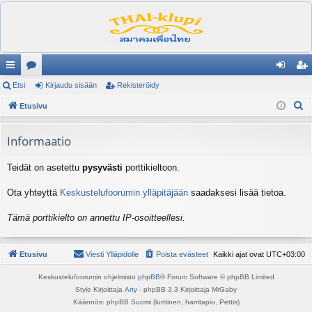
ik
Etsi
es
Kirjaudu sisään
Rekisteröidy
irj
ek
E
ali
Etusivu
ku
au
ist
t
nk
st
du
er
s
Informaatio
it
el
si
öi
i
Teidät on asetettu
pysyvästi
porttikieltoon.
ua
sä
dy
lu
än
Ota yhteyttä
Keskustelufoorumin ylläpitäjään
saadaksesi lisää tietoa.
ee
Tämä porttikielto on annettu IP-osoitteellesi.
t
Etusivu
Viesti Ylläpidolle
Poista evästeet
Kaikki ajat ovat
UTC+03:00
Keskustelufoorumin ohjelmisto
phpBB
® Forum Software © phpBB Limited
Style Kirjoittaja
Arty
- phpBB 3.3 Kirjoittaja MrGaby
Käännös: phpBB Suomi (lurttinen, harritapio, Pettis)