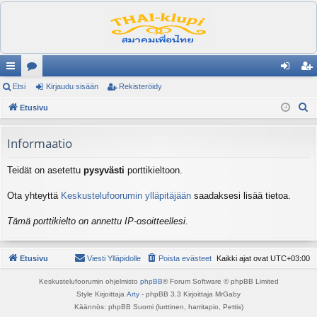
ik
Etsi
es
Kirjaudu sisään
Rekisteröidy
irj
ek
E
ali
Etusivu
ku
au
ist
t
nk
st
du
er
s
Informaatio
it
el
si
öi
i
Teidät on asetettu
pysyvästi
porttikieltoon.
ua
sä
dy
lu
än
Ota yhteyttä
Keskustelufoorumin ylläpitäjään
saadaksesi lisää tietoa.
ee
Tämä porttikielto on annettu IP-osoitteellesi.
t
Etusivu
Viesti Ylläpidolle
Poista evästeet
Kaikki ajat ovat
UTC+03:00
Keskustelufoorumin ohjelmisto
phpBB
® Forum Software © phpBB Limited
Style Kirjoittaja
Arty
- phpBB 3.3 Kirjoittaja MrGaby
Käännös: phpBB Suomi (lurttinen, harritapio, Pettis)