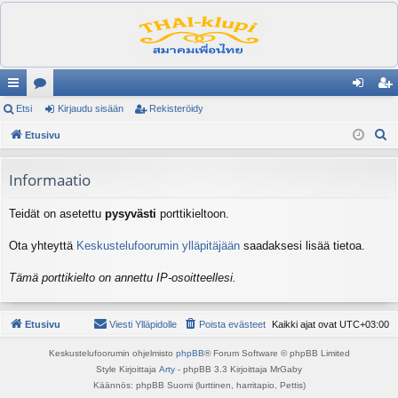
ik
Etsi
es
Kirjaudu sisään
Rekisteröidy
irj
ek
E
ali
Etusivu
ku
au
ist
t
nk
st
du
er
s
Informaatio
it
el
si
öi
i
Teidät on asetettu
pysyvästi
porttikieltoon.
ua
sä
dy
lu
än
Ota yhteyttä
Keskustelufoorumin ylläpitäjään
saadaksesi lisää tietoa.
ee
Tämä porttikielto on annettu IP-osoitteellesi.
t
Etusivu
Viesti Ylläpidolle
Poista evästeet
Kaikki ajat ovat
UTC+03:00
Keskustelufoorumin ohjelmisto
phpBB
® Forum Software © phpBB Limited
Style Kirjoittaja
Arty
- phpBB 3.3 Kirjoittaja MrGaby
Käännös: phpBB Suomi (lurttinen, harritapio, Pettis)