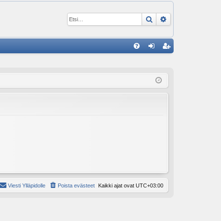
Etsi
Tarkennettu ha
P
U
irj
ek
K
au
ist
K
du
er
si
öi
sä
dy
än
Viesti Ylläpidolle
Poista evästeet
Kaikki ajat ovat
UTC+03:00