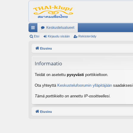
Keskustelualueet
ik
Etsi
Kirjaudu sisään
Rekisteröidy
ali
Etusivu
nk
Informaatio
it
Teidät on asetettu
pysyvästi
porttikieltoon.
Ota yhteyttä
Keskustelufoorumin ylläpitäjään
saadaksesi l
Tämä porttikielto on annettu IP-osoitteellesi.
Etusivu