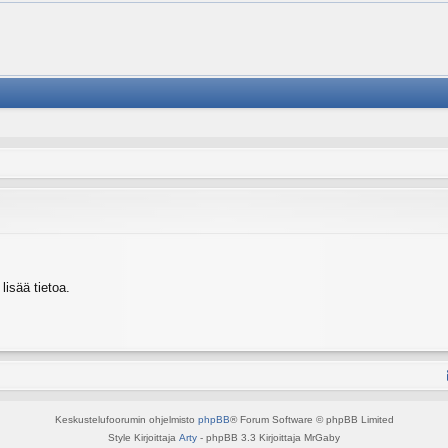
isää tietoa.
Keskustelufoorumin ohjelmisto
phpBB
® Forum Software © phpBB Limited
Style Kirjoittaja
Arty
- phpBB 3.3 Kirjoittaja MrGaby