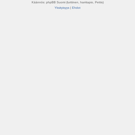
Käännös: phpBB Suomi (lurttinen, harritapio, Pettis)
Yksityisyys
|
Ehdot