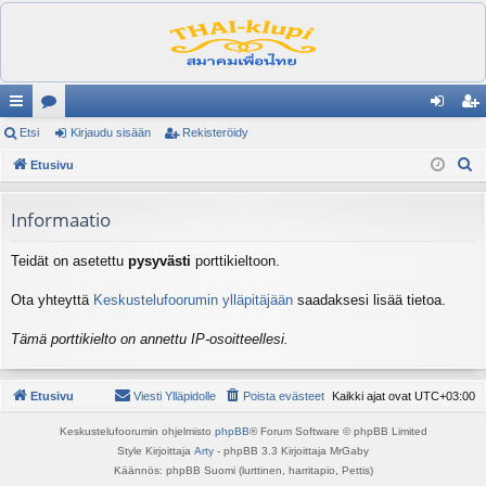
ik
Etsi
es
Kirjaudu sisään
Rekisteröidy
irj
ek
E
ali
Etusivu
ku
au
ist
t
nk
st
du
er
s
Informaatio
it
el
si
öi
i
Teidät on asetettu
pysyvästi
porttikieltoon.
ua
sä
dy
lu
än
Ota yhteyttä
Keskustelufoorumin ylläpitäjään
saadaksesi lisää tietoa.
ee
Tämä porttikielto on annettu IP-osoitteellesi.
t
Etusivu
Viesti Ylläpidolle
Poista evästeet
Kaikki ajat ovat
UTC+03:00
Keskustelufoorumin ohjelmisto
phpBB
® Forum Software © phpBB Limited
Style Kirjoittaja
Arty
- phpBB 3.3 Kirjoittaja MrGaby
Käännös: phpBB Suomi (lurttinen, harritapio, Pettis)