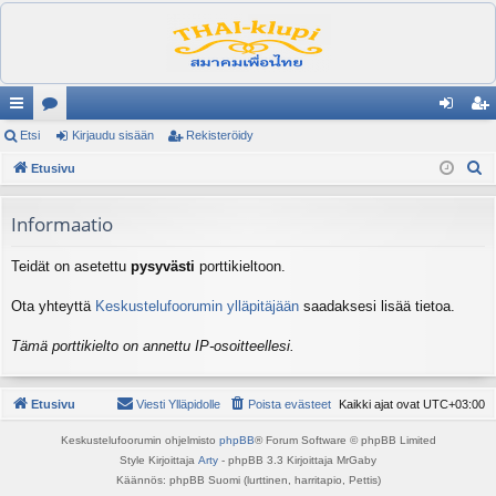
ik
Etsi
es
Kirjaudu sisään
Rekisteröidy
irj
ek
E
ali
Etusivu
ku
au
ist
t
nk
st
du
er
s
Informaatio
it
el
si
öi
i
Teidät on asetettu
pysyvästi
porttikieltoon.
ua
sä
dy
lu
än
Ota yhteyttä
Keskustelufoorumin ylläpitäjään
saadaksesi lisää tietoa.
ee
Tämä porttikielto on annettu IP-osoitteellesi.
t
Etusivu
Viesti Ylläpidolle
Poista evästeet
Kaikki ajat ovat
UTC+03:00
Keskustelufoorumin ohjelmisto
phpBB
® Forum Software © phpBB Limited
Style Kirjoittaja
Arty
- phpBB 3.3 Kirjoittaja MrGaby
Käännös: phpBB Suomi (lurttinen, harritapio, Pettis)